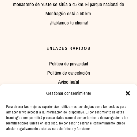
monasterio de Yuste se sitúa a 45 km. El parque nacional de
Monfragüe está a 50 km.
¡Hablamos tu idioma!
ENLACES RÁPIDOS
Política de privacidad
Política de cancelación
Aviso legal
Política de cookies
Gestionar consentimiento
Para ofrecer las mejores experiencias, utilizamos tecnologías como las cookies para
almacenar y/o acceder a la información del dispositivo. El consentimiento de estas
INFORMACIÓN DE CONTACTO
tecnologías nos permitirá procesar datos como el comportamiento de navegación o las
identificaciones únicas en este sitio. No consentir o retirar el consentimiento, puede
Dirección: Av. Plasencia, 65, 10610 Cabezuela del Valle, Cáceres
afectar negativamente a ciertas características y funciones.