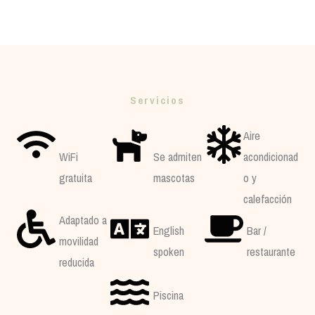
Servicios
Aire
WiFi
Se admiten
acondicionad
gratuita
mascotas
o y
calefacción
Adaptado a
English
Bar /
movilidad
spoken
restaurante
reducida
Piscina